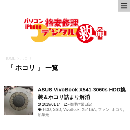
HOME
>
ホコリ
「 ホコリ 」 一覧
ASUS VivoBook X541-3060s HDD換
装＆ホコリ詰まり解消
2019/01/14
-
修理作業日記
HDD
,
SSD
,
VivoBook
,
X541SA
,
ファン
,
ホコリ
,
熱暴走