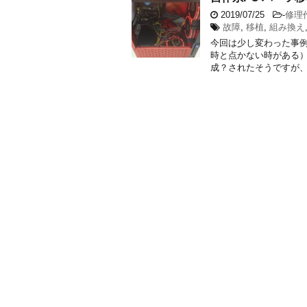
2019/07/25
-
修理
故障
,
移植
,
組み換え
今回は少し変わった事例
時と点かない時がある）
成？されたそうですが、と