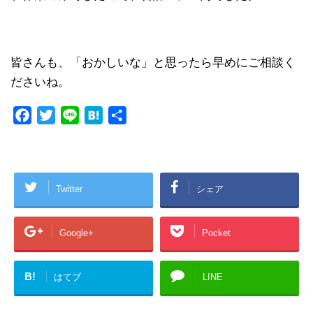
皆さんも、「おかしいな」と思ったら早めにご相談く
ださいね。
F
T
L
H
共
a
w
i
a
有
c
i
n
t
e
t
e
e
b
t
n
Twitter
シェア
o
e
a
o
r
Google+
Pocket
k
B!
はてブ
LINE